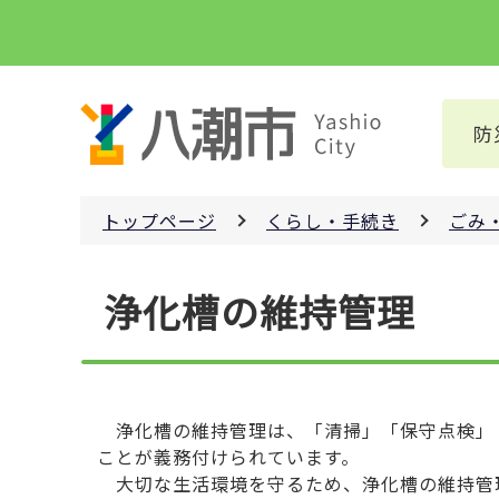
こ
の
ペ
ー
防
ジ
の
先
トップページ
くらし・手続き
ごみ
頭
で
本
す
浄化槽の維持管理
文
こ
こ
か
ら
浄化槽の維持管理は、「清掃」「保守点検」
ことが義務付けられています。
大切な生活環境を守るため、浄化槽の維持管