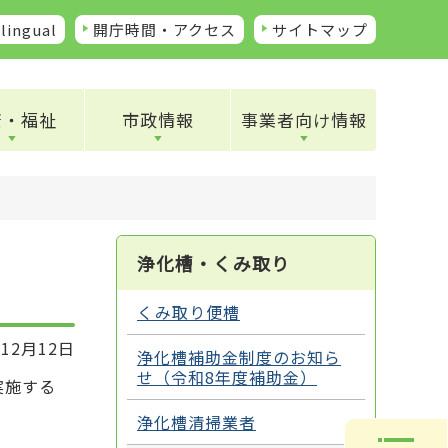
lingual
開庁時間・アクセス
サイトマップ
康・福祉
市政情報
事業者向け情報
浄化槽・くみ取り
くみ取り便槽
12月12日
浄化槽補助金制度のお知ら
せ（令和8年度補助金）
実施する
浄化槽清掃業者