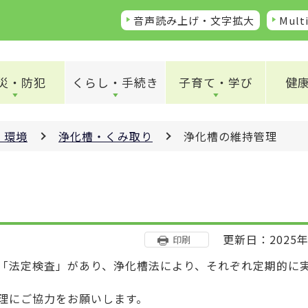
音声読み上げ・文字拡大
Multi
災・防犯
くらし・手続き
子育て・学び
健
・環境
浄化槽・くみ取り
浄化槽の維持管理
更新日：2025年
印刷
「法定検査」があり、浄化槽法により、それぞれ定期的に
理にご協力をお願いします。