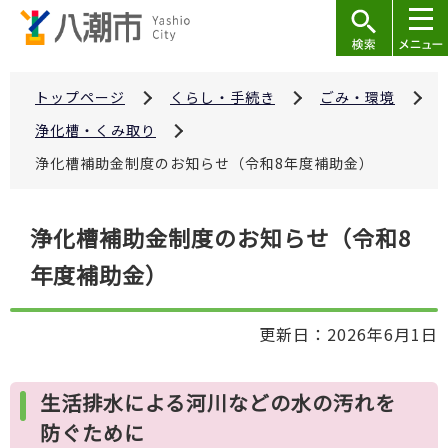
こ
の
ペ
ー
トップページ
くらし・手続き
ごみ・環境
ジ
浄化槽・くみ取り
の
浄化槽補助金制度のお知らせ（令和8年度補助金）
先
頭
本
で
浄化槽補助金制度のお知らせ（令和8
文
す
年度補助金）
こ
こ
か
更新日：2026年6月1日
ら
生活排水による河川などの水の汚れを
防ぐために