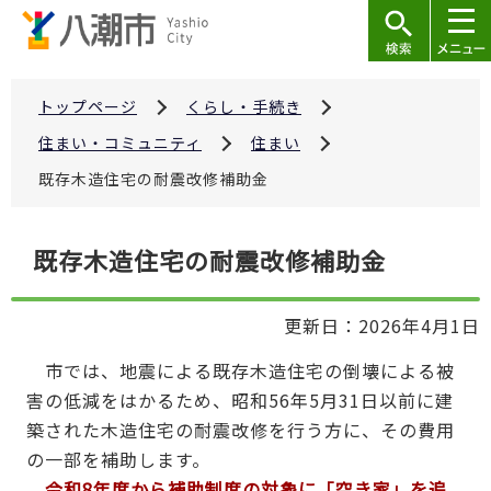
こ
の
ペ
ー
トップページ
くらし・手続き
ジ
住まい・コミュニティ
住まい
の
既存木造住宅の耐震改修補助金
先
頭
本
で
既存木造住宅の耐震改修補助金
文
す
こ
更新日：2026年4月1日
こ
か
市では、地震による既存木造住宅の倒壊による被
ら
害の低減をはかるため、昭和56年5月31日以前に建
築された木造住宅の耐震改修を行う方に、その費用
の一部を補助します。
令和8年度から補助制度の対象に「空き家」を追