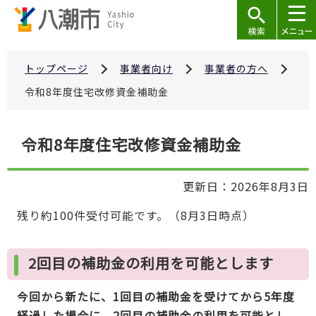
こ
の
ペ
ー
トップページ
事業者向け
事業者の方へ
ジ
令和8年度住宅改修資金補助金
の
先
本
令和8年度住宅改修資金補助金
頭
文
で
こ
す
更新日：2026年8月3日
こ
か
残り約100件受付可能です。（8月3日時点）
ら
2回目の補助金の利用を可能とします
今回から新たに、1回目の補助金を受けてから5年度
経過した場合に、2回目の補助金の利用を可能とし