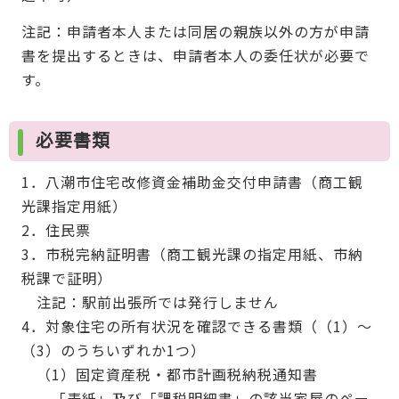
注記：申請者本人または同居の親族以外の方が申請
書を提出するときは、申請者本人の委任状が必要で
す。
必要書類
1．八潮市住宅改修資金補助金交付申請書（商工観
光課指定用紙）
2．住民票
3．市税完納証明書（商工観光課の指定用紙、市納
税課で証明）
注記：駅前出張所では発行しません
4．対象住宅の所有状況を確認できる書類（（1）～
（3）のうちいずれか1つ）
（1）固定資産税・都市計画税納税通知書
「表紙」及び「課税明細書」の該当家屋のペー