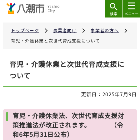
こ
の
ペ
ー
トップページ
事業者向け
事業者の方へ
ジ
育児・介護休業と次世代育成支援について
の
先
本
育児・介護休業と次世代育成支援に
頭
文
で
ついて
こ
す
こ
か
更新日：2025年7月9日
ら
育児・介護休業法、次世代育成支援対
策推進法が改正されます。 （令
和6年5月31日公布）