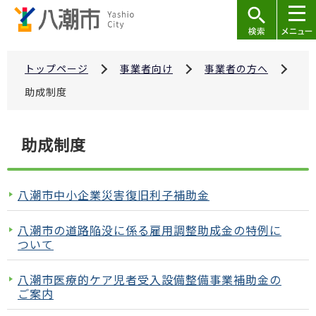
こ
の
ペ
ー
トップページ
事業者向け
事業者の方へ
ジ
助成制度
の
先
本
助成制度
頭
文
で
こ
す
こ
八潮市中小企業災害復旧利子補助金
か
ら
八潮市の道路陥没に係る雇用調整助成金の特例に
ついて
八潮市医療的ケア児者受入設備整備事業補助金の
ご案内