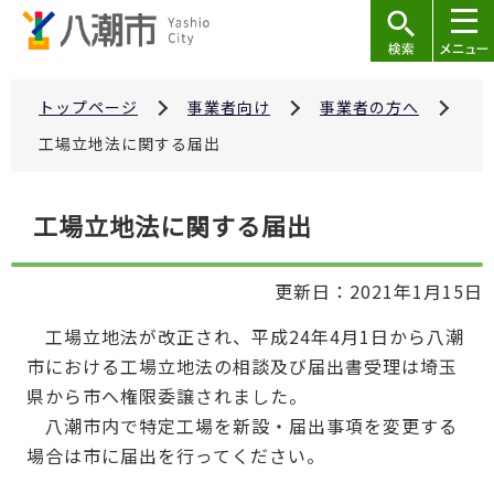
こ
の
ペ
ー
トップページ
事業者向け
事業者の方へ
ジ
工場立地法に関する届出
の
先
本
工場立地法に関する届出
頭
文
で
こ
す
更新日：2021年1月15日
こ
か
工場立地法が改正され、平成24年4月1日から八潮
ら
市における工場立地法の相談及び届出書受理は埼玉
県から市へ権限委譲されました。
八潮市内で特定工場を新設・届出事項を変更する
場合は市に届出を行ってください。