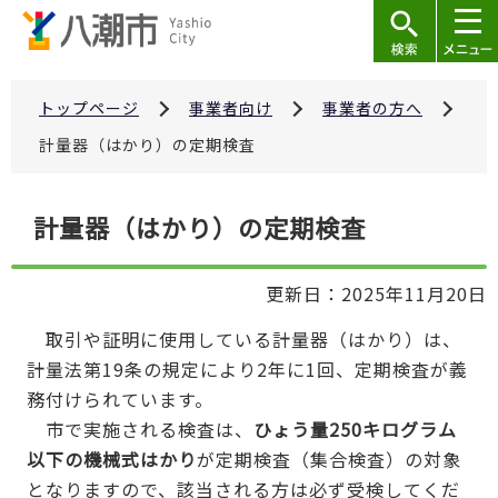
こ
の
ペ
ー
トップページ
事業者向け
事業者の方へ
ジ
計量器（はかり）の定期検査
の
先
本
計量器（はかり）の定期検査
頭
文
で
こ
す
更新日：2025年11月20日
こ
か
取引や証明に使用している計量器（はかり）は、
ら
計量法第19条の規定により2年に1回、定期検査が義
務付けられています。
市で実施される検査は、
ひょう量250キログラム
以下の機械式はかり
が定期検査（集合検査）の対象
となりますので、該当される方は必ず受検してくだ