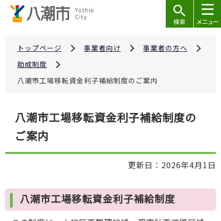
こ
の
ペ
ー
トップページ
事業者向け
事業者の方へ
ジ
助成制度
の
八潮市工場移転資金利子補給制度のご案内
先
頭
本
で
八潮市工場移転資金利子補給制度の
文
す
ご案内
こ
こ
か
更新日：2026年4月1日
ら
八潮市工場移転資金利子補給制度