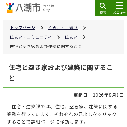
こ
の
ペ
ー
トップページ
くらし・手続き
ジ
住まい・コミュニティ
住まい
の
住宅と空き家および建築に関すること
先
頭
本
で
住宅と空き家および建築に関するこ
文
す
と
こ
こ
か
更新日：2026年8月1日
ら
住宅・建築課では、住宅、空き家、建築に関する
業務を行っています。それぞれの見出しをクリック
することで詳細ページに移動します。