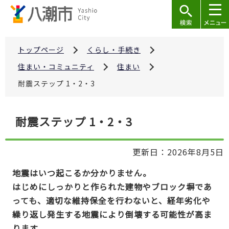
こ
の
ペ
ー
トップページ
くらし・手続き
ジ
住まい・コミュニティ
住まい
の
耐震ステップ 1・2・3
先
頭
本
で
耐震ステップ 1・2・3
文
す
こ
更新日：2026年8月5日
こ
か
地震はいつ起こるか分かりません。
ら
はじめにしっかりと作られた建物やブロック塀であ
っても、適切な維持保全を行わないと、経年劣化や
繰り返し発生する地震により倒壊する可能性が高ま
ります。