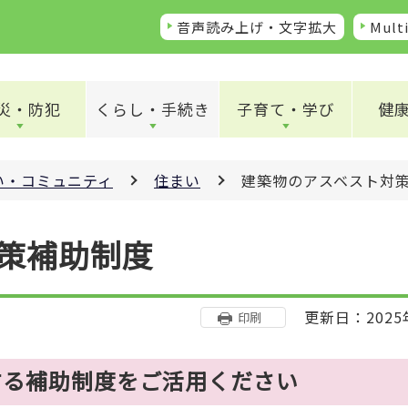
音声読み上げ・文字拡大
Multi
災・防犯
くらし・手続き
子育て・学び
健
い・コミュニティ
住まい
建築物のアスベスト対
策補助制度
更新日：2025
印刷
する補助制度をご活用ください