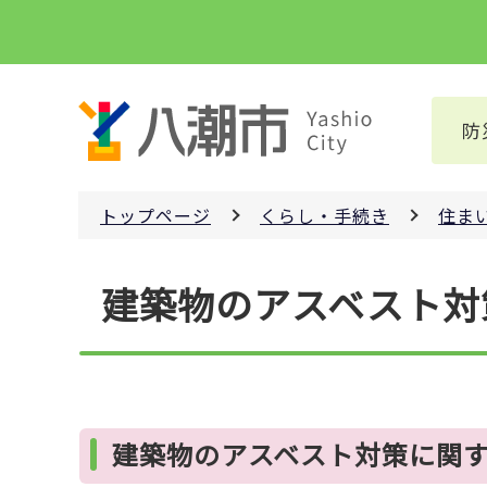
こ
の
ペ
ー
防
ジ
の
先
トップページ
くらし・手続き
住ま
頭
で
本
す
建築物のアスベスト対
文
こ
こ
か
ら
建築物のアスベスト対策に関