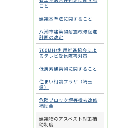
省エネ適合性判定に関する
こと
建築基準法に関すること
八潮市建築物耐震改修促進
計画の改定
700MHz利用推進協会によ
るテレビ受信障害対策
低炭素建築物に関すること
住まい相談プラザ（埼玉
県）
危険ブロック塀等撤去改修
補助金
建築物のアスベスト対策補
助制度