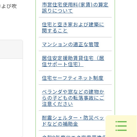
市営住宅使用料(家賃)の算定
および吹
誤りについて
住宅と空き家および建築に
関すること
マンションの適正な管理
居住安定援助賃貸住宅（居
住サポート住宅）
住宅セーフティネット制度
ベランダや窓などの建物か
らの子どもの転落事故にご
注意ください
耐震シェルター・防災ベッ
ドなどの補助金