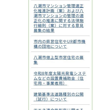
八潮市マンション管理適正
化推進計画（案）および八
潮市マンションの管理の適
正化の推進に関する法律施
行細則（案）に対する意見
募集の結果
市内の県営住宅やUR都市機
構の団地について
八潮市借上型市営住宅の募
集
令和8年度太陽光発電システ
ムなどの設置費補助金（住
宅用・事業者用）
建築基準法道路種別の公開
（試行）について