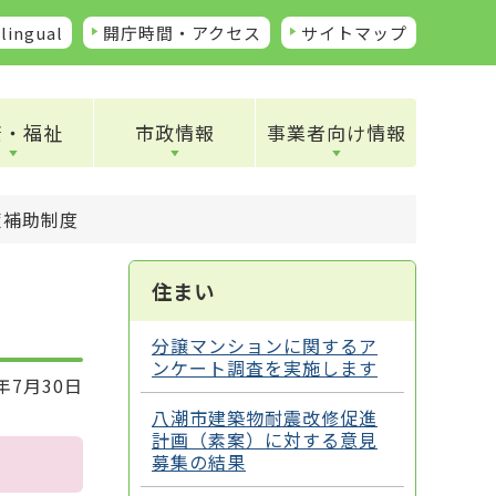
lingual
開庁時間・アクセス
サイトマップ
康・福祉
市政情報
事業者向け情報
策補助制度
住まい
分譲マンションに関するア
ンケート調査を実施します
年7月30日
八潮市建築物耐震改修促進
計画（素案）に対する意見
募集の結果