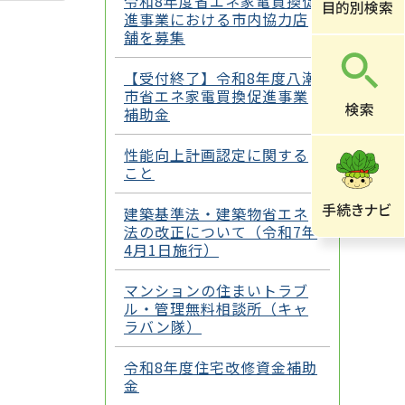
令和8年度省エネ家電買換促
進事業における市内協力店
舗を募集
【受付終了】令和8年度八潮
市省エネ家電買換促進事業
補助金
性能向上計画認定に関する
こと
建築基準法・建築物省エネ
法の改正について（令和7年
4月1日施行）
マンションの住まいトラブ
ル・管理無料相談所（キャ
ラバン隊）
令和8年度住宅改修資金補助
金