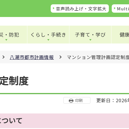
音声読み上げ・文字拡大
Multi
災・防犯
くらし・手続き
子育て・学び
健
八潮市都市計画情報
マンション管理計画認定制
定制度
更新日：2026
印刷
について