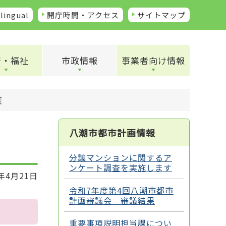
lingual
開庁時間・アクセス
サイトマップ
康・福祉
市政情報
事業者向け情報
度
八潮市都市計画情報
分譲マンションに関するア
ンケート調査を実施します
年4月21日
令和7年度第4回八潮市都市
計画審議会 審議結果
重要事項説明担当課につい