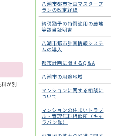
八潮市都市計画マスタープ
ランの改定経緯
納税猶予の特例適用の農地
等該当証明書
八潮市都市計画情報システ
ムの導入
都市計画に関するQ＆A
八潮市の用途地域
査料が別
マンションに関する相談に
ついて
マンションの住まいトラブ
ル・管理無料相談所（キャ
ラバン隊）
公有地の拡大の推進に関す