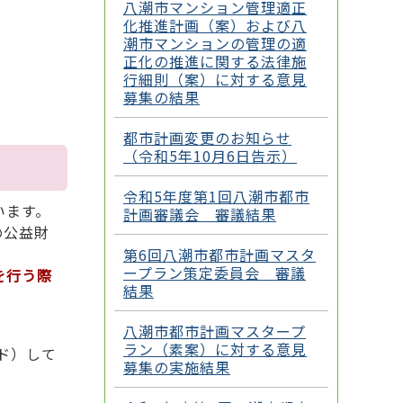
八潮市マンション管理適正
化推進計画（案）および八
潮市マンションの管理の適
正化の推進に関する法律施
行細則（案）に対する意見
募集の結果
都市計画変更のお知らせ
（令和5年10月6日告示）
令和5年度第1回八潮市都市
います。
計画審議会 審議結果
の公益財
第6回八潮市都市計画マスタ
ープラン策定委員会 審議
を行う際
結果
八潮市都市計画マスタープ
ラン（素案）に対する意見
ド）して
募集の実施結果