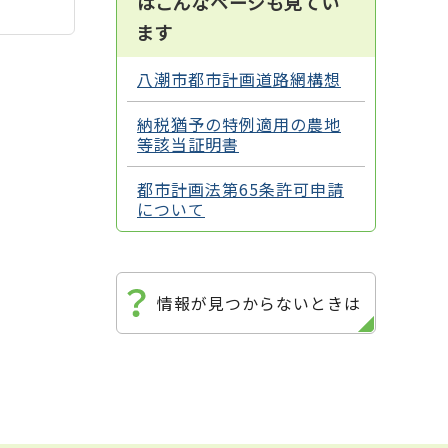
はこんなページも見てい
ます
八潮市都市計画道路網構想
納税猶予の特例適用の農地
等該当証明書
都市計画法第65条許可申請
について
情報が見つからないときは