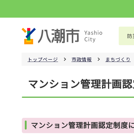
こ
の
ペ
ー
防
ジ
の
先
トップページ
市政情報
まちづくり
頭
で
本
す
マンション管理計画認
文
こ
こ
か
ら
マンション管理計画認定制度