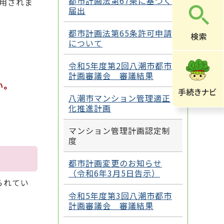
都市計画法第67条に基づく
用されま
届出
都市計画法第65条許可申請
について
令和5年度第2回八潮市都市
計画審議会 審議結果
い。
八潮市マンション管理適正
化推進計画
マンション管理計画認定制
度
都市計画変更のお知らせ
（令和6年3月5日告示）
られてい
令和5年度第3回八潮市都市
計画審議会 審議結果