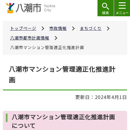
こ
の
ペ
ー
トップページ
市政情報
まちづくり
ジ
八潮市都市計画情報
の
八潮市マンション管理適正化推進計画
先
頭
本
で
八潮市マンション管理適正化推進計
文
す
画
こ
こ
か
更新日：2024年4月1日
ら
八潮市マンション管理適正化推進計画
について