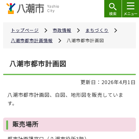
こ
の
ペ
ー
トップページ
市政情報
まちづくり
ジ
八潮市都市計画情報
八潮市都市計画図
の
先
本
八潮市都市計画図
頭
文
で
こ
す
更新日：2026年4月1日
こ
か
八潮市都市計画図、白図、地形図を販売していま
ら
す。
販売場所
都市計画課窓口（八潮市役所3階）