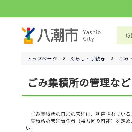
こ
の
ペ
ー
防
ジ
の
先
トップページ
くらし・手続き
ごみ
頭
で
本
す
ごみ集積所の管理など
文
こ
こ
か
ら
ごみ集積所の日常の管理は、利用されている
集積所の管理責任者（持ち回り可能）を定め
い。