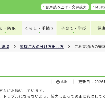
音声読み上げ・文字拡大
Multi
災・防犯
くらし・手続き
子育て・学び
健
・環境
家庭ごみの分け方出し方
ごみ集積所の管
更新日：2026
印刷
方々にお願いしています。
、トラブルにならないよう、協力しあって適正に管理して