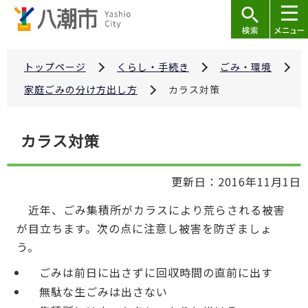
こ
の
ペ
ー
トップページ
くらし・手続き
ごみ・環境
ジ
家庭ごみの分け方出し方
カラス対策
の
先
本
カラス対策
頭
文
で
こ
す
更新日：2016年11月1日
こ
か
近年、ごみ集積所がカラスにより荒らされる被害
ら
が目立ちます。次の点に注意し被害を防ぎましょ
う。
ごみは前日に出さずに回収時間の直前に出す
無駄な生ごみは出さない