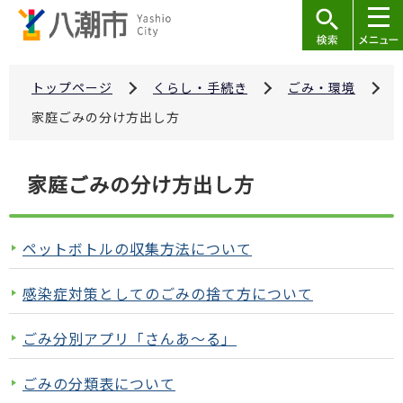
こ
の
ペ
ー
トップページ
くらし・手続き
ごみ・環境
ジ
家庭ごみの分け方出し方
の
先
本
家庭ごみの分け方出し方
頭
文
で
こ
す
こ
ペットボトルの収集方法について
か
ら
感染症対策としてのごみの捨て方について
ごみ分別アプリ「さんあ～る」
ごみの分類表について