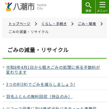
こ
の
ペ
ー
トップページ
くらし・手続き
ごみ・環境
ジ
ごみの減量・リサイクル
の
先
本
ごみの減量・リサイクル
頭
文
で
こ
す
こ
令和8年4月1日から粗大ごみの処理に係る手数料が
か
変わります
ら
3つのR(3R)でごみを減らしましょう!
羽毛ふとんの無料回収（持込のみ）
リユース促進に向け株式会社ジモティーと連携協