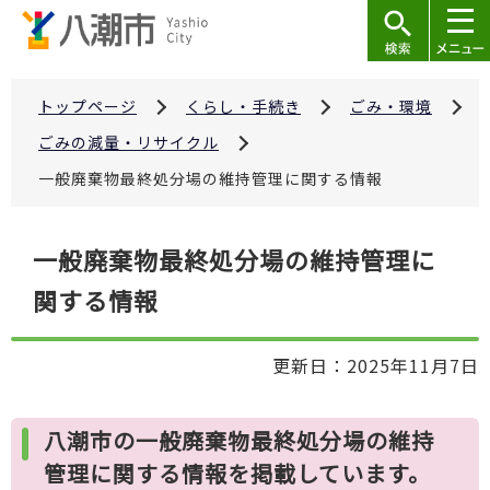
こ
の
ペ
ー
トップページ
くらし・手続き
ごみ・環境
ジ
ごみの減量・リサイクル
の
一般廃棄物最終処分場の維持管理に関する情報
先
頭
本
で
一般廃棄物最終処分場の維持管理に
文
す
関する情報
こ
こ
か
更新日：2025年11月7日
ら
八潮市の一般廃棄物最終処分場の維持
管理に関する情報を掲載しています。