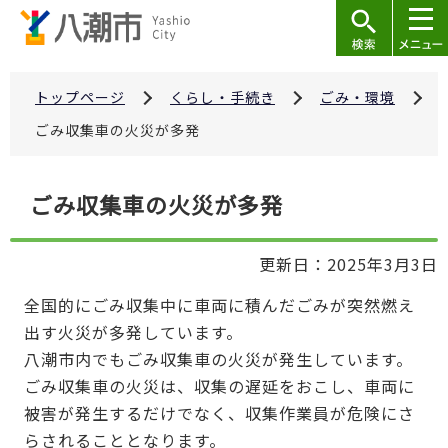
こ
の
ペ
ー
トップページ
くらし・手続き
ごみ・環境
ジ
ごみ収集車の火災が多発
の
先
本
ごみ収集車の火災が多発
頭
文
で
こ
す
更新日：2025年3月3日
こ
か
全国的にごみ収集中に車両に積んだごみが突然燃え
ら
出す火災が多発しています。
八潮市内でもごみ収集車の火災が発生しています。
ごみ収集車の火災は、収集の遅延をおこし、車両に
被害が発生するだけでなく、収集作業員が危険にさ
らされることとなります。