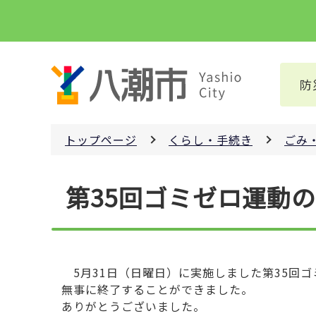
こ
の
ペ
ー
防
ジ
の
先
トップページ
くらし・手続き
ごみ
頭
で
本
す
第35回ゴミゼロ運動
文
こ
こ
か
ら
5月31日（日曜日）に実施しました第35回
無事に終了することができました。
ありがとうございました。