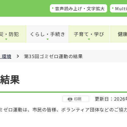
音声読み上げ・文字拡大
Multi
災・防犯
くらし・手続き
子育て・学び
健
・環境
第35回ゴミゼロ運動の結果
の結果
更新日：2026
印刷
ゴミゼロ運動は、市民の皆様、ボランティア団体などのご協