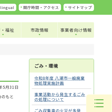
lingual
開庁時間・アクセス
サイトマップ
康・福祉
市政情報
事業者向け情報
ごみ・環境
令和8年度 八潮市一般廃棄
物処理実施計画
年5月31日
事業活動から発生するごみ
力のもと
の処理について
ごみ収集車の火災が多発