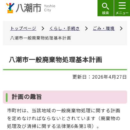
こ
の
ペ
ー
トップページ
くらし・手続き
ごみ・環境
ジ
八潮市一般廃棄物処理基本計画
の
先
本
八潮市一般廃棄物処理基本計画
頭
文
で
こ
す
更新日：2026年4月27日
こ
か
ら
計画の趣旨
市町村は、当該地域の一般廃棄物処理に関する計画
を定めなければならないとされています（廃棄物の
処理及び清掃に関する法律第6条第1項）。