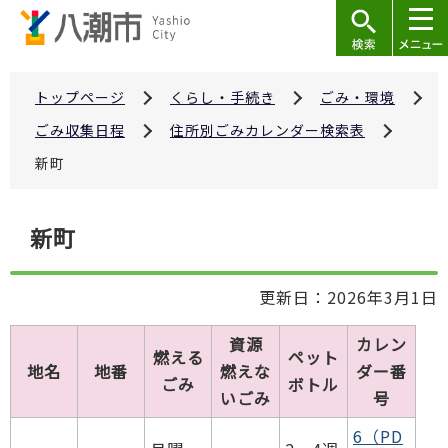
こ
の
ペ
ー
トップページ
くらし・手続き
ごみ・環境
ジ
ごみ収集日程
住所別ごみカレンダー検索表
の
新町
先
頭
本
で
新町
文
す
こ
更新日：2026年3月1日
こ
か
資源
カレン
ら
燃える
ペット
地名
地番
燃えな
ダー番
ごみ
ボトル
いごみ
号
6（PD