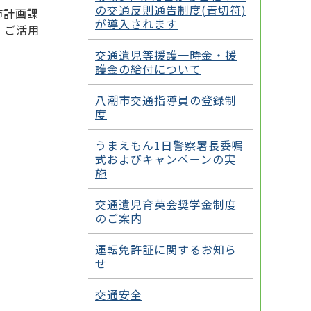
の交通反則通告制度(青切符)
市計画課
が導入されます
、ご活用
交通遺児等援護一時金・援
護金の給付について
八潮市交通指導員の登録制
度
うまえもん1日警察署長委嘱
式およびキャンペーンの実
施
交通遺児育英会奨学金制度
のご案内
運転免許証に関するお知ら
せ
交通安全