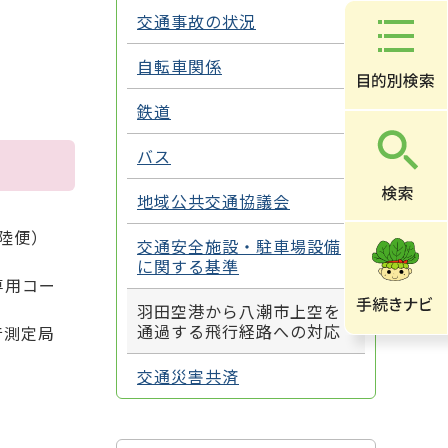
交通事故の状況
自転車関係
鉄道
バス
地域公共交通協議会
陸便）
交通安全施設・駐車場設備
に関する基準
専用コー
羽田空港から八潮市上空を
通過する飛行経路への対応
音測定局
交通災害共済