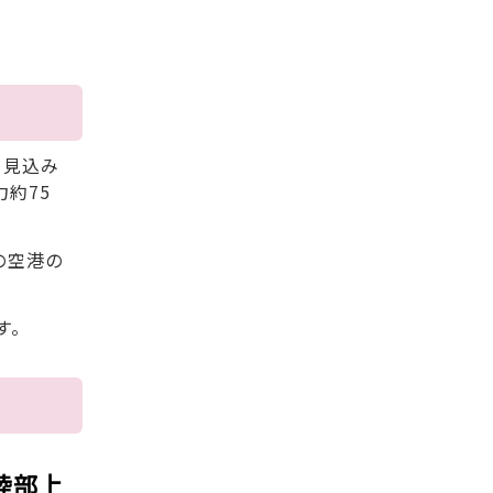
る見込み
約75
の空港の
す。
陸部上