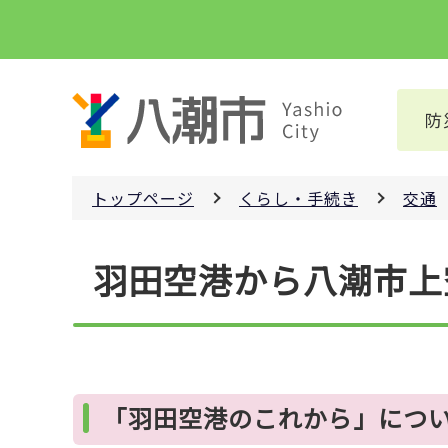
こ
の
ペ
ー
防
ジ
の
先
トップページ
くらし・手続き
交通
頭
で
本
す
羽田空港から八潮市上
文
こ
こ
か
ら
「羽田空港のこれから」につ