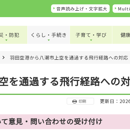
音声読み上げ・文字拡大
Multi
災・防犯
くらし・手続き
子育て・学び
健
羽田空港から八潮市上空を通過する飛行経路への対応
空を通過する飛行経路への
更新日：202
印刷
いて意見・問い合わせの受け付け