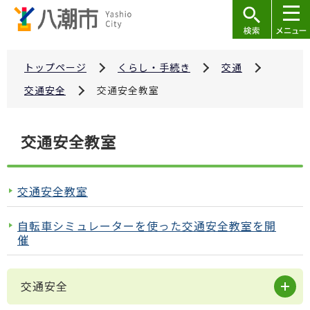
こ
の
ペ
ー
トップページ
くらし・手続き
交通
ジ
交通安全
交通安全教室
の
先
本
交通安全教室
頭
文
で
こ
す
こ
交通安全教室
か
ら
自転車シミュレーターを使った交通安全教室を開
催
交通安全