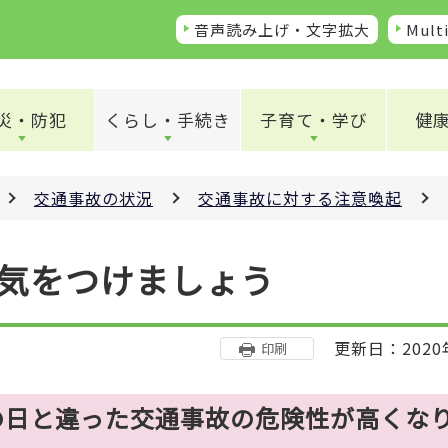
音声読み上げ・文字拡大
Multi
災・防犯
くらし・手続き
子育て・学び
健
交通事故の状況
交通事故に対する注意喚起
気をつけましょう
更新日：2020
印刷
の日と違った交通事故の危険性が高くな