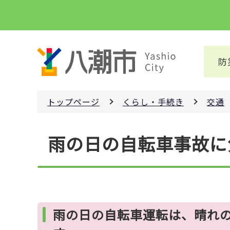
こ
の
ペ
ー
防
ジ
の
先
トップページ
くらし・手続き
交通
頭
で
本
す
雨の日の自転車事故に
文
こ
こ
か
ら
雨の日の自転車運転は、晴れ