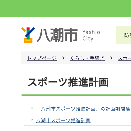
こ
の
ペ
ー
防
ジ
の
先
トップページ
くらし・手続き
スポ
頭
で
本
す
スポーツ推進計画
文
こ
こ
か
「八潮市スポーツ推進計画」の計画期間延
ら
八潮市スポーツ推進計画