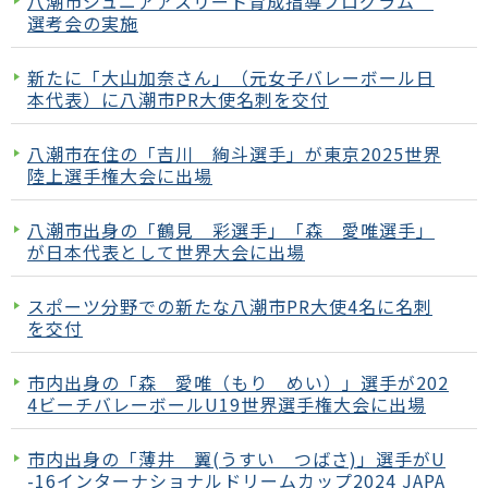
八潮市ジュニアアスリート育成指導プログラム
選考会の実施
新たに「大山加奈さん」（元女子バレーボール日
本代表）に八潮市PR大使名刺を交付
八潮市在住の「吉川 絢斗選手」が東京2025世界
陸上選手権大会に出場
八潮市出身の「鶴見 彩選手」「森 愛唯選手」
が日本代表として世界大会に出場
スポーツ分野での新たな八潮市PR大使4名に名刺
を交付
市内出身の「森 愛唯（もり めい）」選手が202
4ビーチバレーボールU19世界選手権大会に出場
市内出身の「薄井 翼(うすい つばさ)」選手がU
-16インターナショナルドリームカップ2024 JAPA