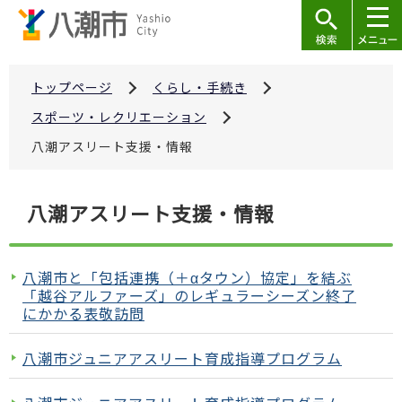
こ
の
ペ
ー
トップページ
くらし・手続き
ジ
スポーツ・レクリエーション
の
八潮アスリート支援・情報
先
頭
本
で
八潮アスリート支援・情報
文
す
こ
こ
八潮市と「包括連携（＋αタウン）協定」を結ぶ
か
「越谷アルファーズ」のレギュラーシーズン終了
にかかる表敬訪問
ら
八潮市ジュニアアスリート育成指導プログラム