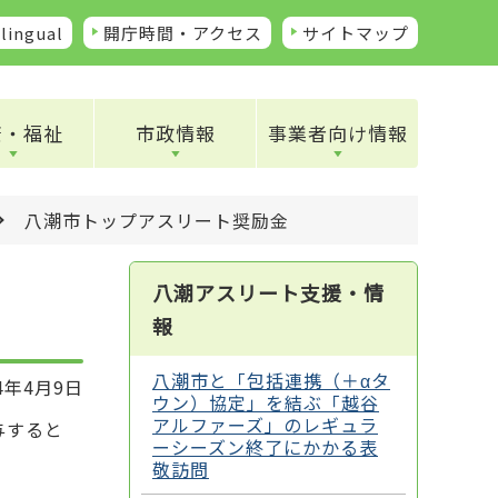
lingual
開庁時間・アクセス
サイトマップ
康・福祉
市政情報
事業者向け情報
八潮市トップアスリート奨励金
八潮アスリート支援・情
報
八潮市と「包括連携（＋αタ
4年4月9日
ウン）協定」を結ぶ「越谷
アルファーズ」のレギュラ
与すると
ーシーズン終了にかかる表
敬訪問