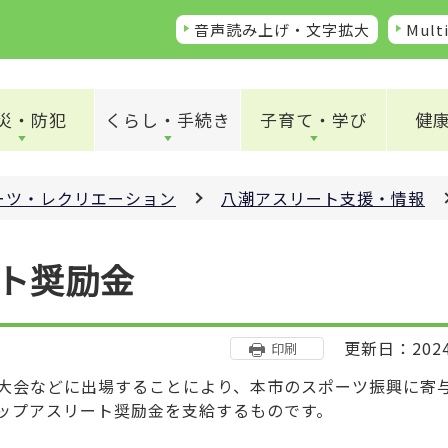
音声読み上げ・文字拡大
Multi
災・防犯
くらし・手続き
子育て・学び
健
ーツ・レクリエーション
八潮アスリート支援・情報
ト奨励金
更新日：202
印刷
大会などに出場することにより、本市のスポーツ振興に寄
ップアスリート奨励金を支給するものです。