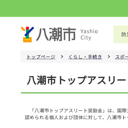
こ
の
ペ
ー
防
ジ
の
先
トップページ
くらし・手続き
スポ
頭
で
本
す
八潮市トップアスリー
文
こ
こ
か
ら
「八潮市トップアスリート奨励金」は、国際
認められる個人および団体に対して、八潮市ト