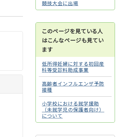
競技大会に出場
このページを見ている人
はこんなページも見てい
ます
低所得妊婦に対する初回産
科等受診料助成事業
高齢者インフルエンザ予防
接種
小学校における就学援助
（未就学児の保護者向け）
について