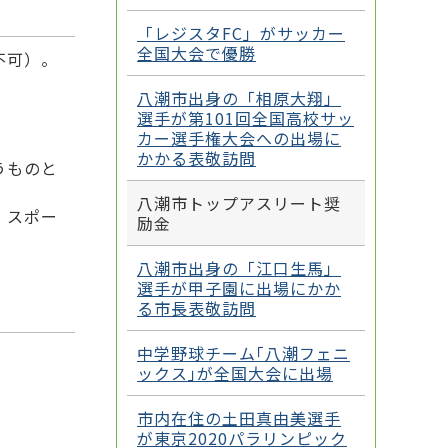
「レジスタFC」がサッカー
全国大会で優勝
不可）。
八潮市出身の「相原大翔」
選手が第101回全国高校サッ
カー選手権大会への出場に
かかる表敬訪問
うものと
八潮市トップアスリート奨
、スポー
励金
八潮市出身の「江口生馬」
選手が甲子園に出場にかか
る市長表敬訪問
中学野球チーム｢八潮フェニ
ックス｣が全国大会に出場
市内在住の土田真由美選手
が東京2020パラリンピック