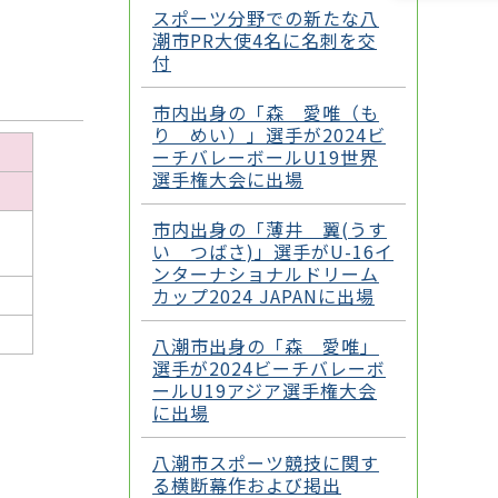
スポーツ分野での新たな八
潮市PR大使4名に名刺を交
付
市内出身の「森 愛唯（も
り めい）」選手が2024ビ
ーチバレーボールU19世界
選手権大会に出場
市内出身の「薄井 翼(うす
い つばさ)」選手がU-16イ
ンターナショナルドリーム
カップ2024 JAPANに出場
八潮市出身の「森 愛唯」
選手が2024ビーチバレーボ
ールU19アジア選手権大会
に出場
八潮市スポーツ競技に関す
る横断幕作および掲出