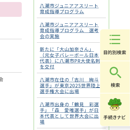
八潮市ジュニアアスリート
育成指導プログラム
八潮市ジュニアアスリート
育成指導プログラム 選考
会の実施
新たに「大山加奈さん」
（元女子バレーボール日本
代表）に八潮市PR大使名刺
を交付
会
八潮市在住の「吉川 絢斗
選手」が東京2025世界陸上
選手権大会に出場
八潮市出身の「鶴見 彩選
手」「森 愛唯選手」が日
本代表として世界大会に出
場