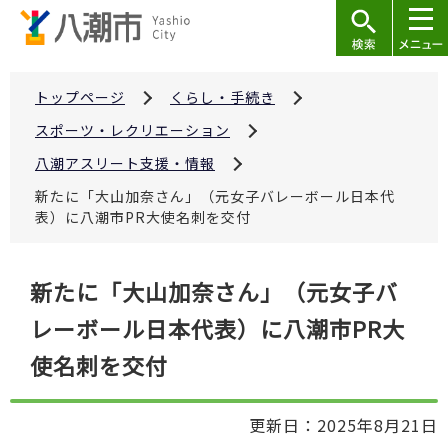
こ
の
ペ
ー
トップページ
くらし・手続き
ジ
スポーツ・レクリエーション
の
八潮アスリート支援・情報
先
新たに「大山加奈さん」（元女子バレーボール日本代
頭
表）に八潮市PR大使名刺を交付
で
す
本
新たに「大山加奈さん」（元女子バ
文
レーボール日本代表）に八潮市PR大
こ
こ
使名刺を交付
か
ら
更新日：2025年8月21日