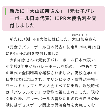
新たに「大山加奈さん」（元女子バレ
ーボール日本代表）にPR大使名刺を交
付しました
おおやま
かな
新たに八潮市PR大使に就任した、
大山
加奈
さん
（元女子バレーボール日本代表）に令和7年8月19日
にPR大使名刺を交付しました。
大山加奈さんは元女子バレーボール日本代表で、
小学校2年生からバレーボールを始め、小中高全て
の年代で全国制覇を経験されました。高校在学中に
日本代表に選出され、オリンピック・世界選手権・
ワールドカップと三大大会すべてに出場。現役時代
は「パワフルカナ」の愛称で親しまれました。現役
引退以降、バレーボールの普及活動の傍ら自らの経
験に基づきスポーツ関連の講演会等を実施してお