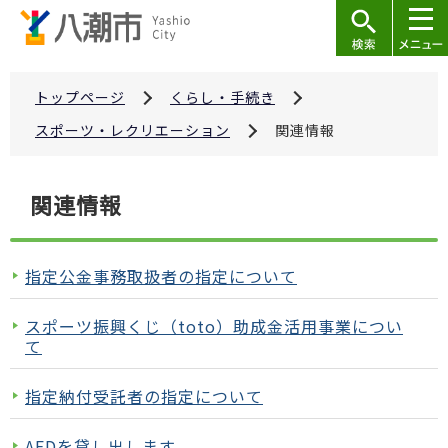
こ
の
ペ
ー
トップページ
くらし・手続き
ジ
スポーツ・レクリエーション
関連情報
の
先
本
関連情報
頭
文
で
こ
す
こ
指定公金事務取扱者の指定について
か
ら
スポーツ振興くじ（toto）助成金活用事業につい
て
指定納付受託者の指定について
AEDを貸し出します