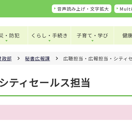
音声読み上げ・文字拡大
Multi
災・防犯
くらし・手続き
子育て・学び
健
財政部
秘書広報課
広聴担当・広報担当・シティ
シティセールス担当