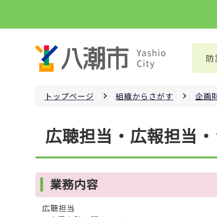
こ
の
ペ
ー
防
ジ
の
先
トップページ
組織からさがす
企画
頭
で
本
す
広聴担当・広報担当・
文
こ
こ
か
業務内容
ら
広聴担当