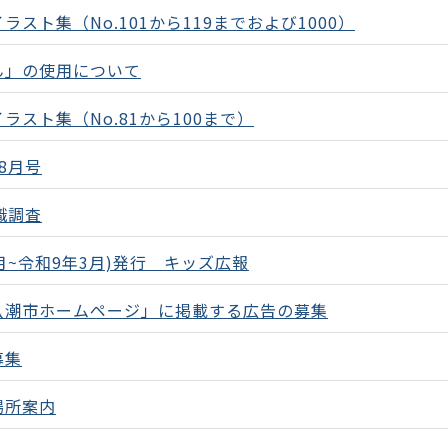
スト集（No.101から119までおよび1000）
ん」の使用について
スト集（No.81から100まで）
8月号
識調査
月~令和9年3月)発行 キッズ広報
八潮市ホームページ」に掲載する広告の募集
募集
場所案内