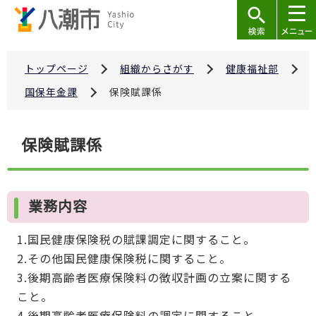
こ
の
ペ
ー
トップページ
組織からさがす
健康福祉部
ジ
国保年金課
保険賦課係
の
先
本
保険賦課係
頭
文
で
こ
す
こ
業務内容
か
ら
1.国民健康保険税の賦課調定に関すること。
2.その他国民健康保険税に関すること。
3.後期高齢者医療保険料の徴収計画の立案に関する
こと。
4.後期高齢者医療保険料の調定に関すること。