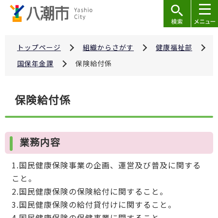
こ
の
ペ
ー
トップページ
組織からさがす
健康福祉部
ジ
国保年金課
保険給付係
の
先
本
保険給付係
頭
文
で
こ
す
こ
業務内容
か
ら
1.国民健康保険事業の企画、運営及び普及に関する
こと。
2.国民健康保険の保険給付に関すること。
3.国民健康保険の給付貸付けに関すること。
4.国民健康保険の保健事業に関すること。