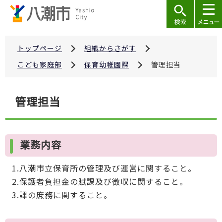
こ
の
ペ
ー
トップページ
組織からさがす
ジ
こども家庭部
保育幼稚園課
管理担当
の
先
本
管理担当
頭
文
で
こ
す
こ
業務内容
か
ら
1.八潮市立保育所の管理及び運営に関すること。
2.保護者負担金の賦課及び徴収に関すること。
3.課の庶務に関すること。