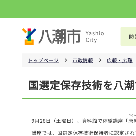
こ
の
ペ
ー
防
ジ
の
先
トップページ
市政情報
広報・広聴
頭
で
本
す
国選定保存技術を八潮
文
こ
こ
か
ら
から
9月28日（土曜日）、資料館で体験講座「
唐
講座では、国選定保存技術保持者に認定され