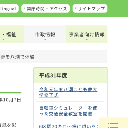
lingual
開庁時間・アクセス
サイトマップ
康・福祉
市政情報
事業者向け情報
技術を八潮で体験
平成31年度
令和元年度八潮こども夢大
学修了式
年10月7日
自転車シミュレーターを使
った交通安全教室を開催
屏風を彩
6区間20キロ～襷に想いをの