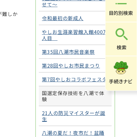
せて～
が難しか
令和最初の新成人
やしお生涯楽習館入館400万
人目
第35回八潮市民音楽祭
第28回やしお市民まつり
第7回やしおコラボフェスタ
国選定保存技術を八潮で体
験
21人の防災マイスターが誕
生
八潮の夏だ！夜市だ！盆踊