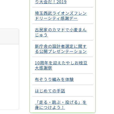
り大会だ！2019
埼玉西武ライオンズフレン
ドリーシティ感謝デー
古民家のカマドで小麦まん
じゅう
新庁舎の設計者選定に関す
る公開プレゼンテーション
10周年を迎えたやしお枝豆
大感謝祭
布ぞうり編みを体験
はじめての手話
「走る・跳ぶ・投げる」を
身につけよう！