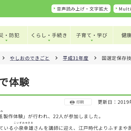
音声読み上げ・文字拡大
Multi
災・防犯
くらし・手続き
子育て・学び
健
やしおのできごと
平成31年度
国選定保存
で体験
更新日：2019
印刷
かみ
紙
製作体験」が行われ、22人が参加しました。
こいずみゆきお
ている
小泉幸雄
さんを講師に迎え、江戸時代よりふすまや