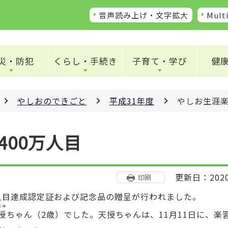
音声読み上げ・文字拡大
Multi
災・防犯
くらし・手続き
子育て・学び
健
やしおのできごと
平成31年度
やしお生涯
400万人目
更新日：202
印刷
万人目達成認定証および記念品の贈呈が行われました。
じゅ
授
ちゃん（2歳）でした。天授ちゃんは、11月11日に、楽