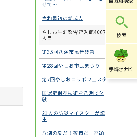
せて～
令和最初の新成人
やしお生涯楽習館入館400万
人目
第35回八潮市民音楽祭
第28回やしお市民まつり
第7回やしおコラボフェスタ
国選定保存技術を八潮で体
験
21人の防災マイスターが誕
生
八潮の夏だ！夜市だ！盆踊