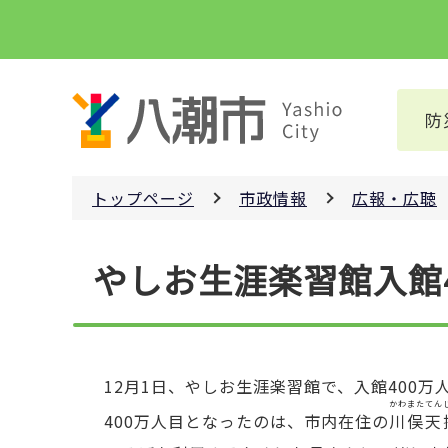
こ
の
ペ
ー
防
ジ
の
先
トップページ
市政情報
広報・広聴
頭
で
本
す
やしお生涯楽習館入館
文
こ
こ
か
ら
12月1日、やしお生涯楽習館で、入館400
かわまた
てん
400万人目となったのは、市内在住の
川俣
天