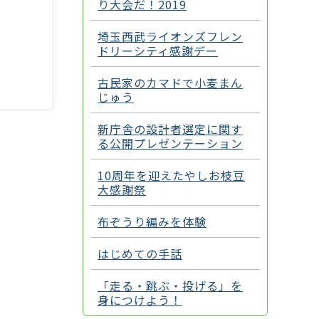
り大会だ！2019
埼玉西武ライオンズフレン
ドリーシティ感謝デー
古民家のカマドで小麦まん
じゅう
新庁舎の設計者選定に関す
る公開プレゼンテーション
10周年を迎えたやしお枝豆
大感謝祭
布ぞうり編みを体験
はじめての手話
「走る・跳ぶ・投げる」を
身につけよう！