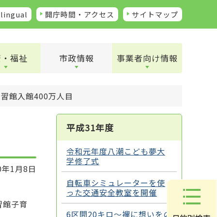
lingual
開庁時間・アクセス
サイトマップ
康・福祉
市政情報
事業者向け情報
楽習館入館400万人目
平成31年度
令和元年度八潮こども夢大
学修了式
0年1月8日
自転車シミュレーターを使
った交通安全教室を開催
習館子育
6区間20キロ～襷に想いをの