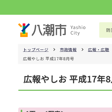
こ
の
ペ
ー
防
ジ
の
先
トップページ
市政情報
広報・広聴
頭
で
広報やしお 平成17年8月号
す
本
広報やしお 平成17年
文
こ
こ
か
ら