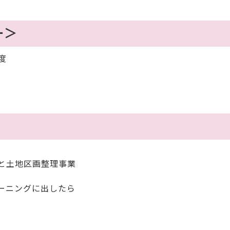
ー＞
度
着
と土地区画整理事業
ーニングに出したら