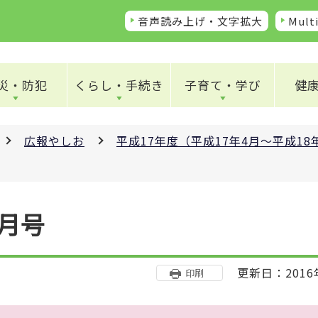
音声読み上げ・文字拡大
Multi
災・防犯
くらし・手続き
子育て・学び
健
広報やしお
平成17年度（平成17年4月～平成1
8月号
更新日：2016
印刷