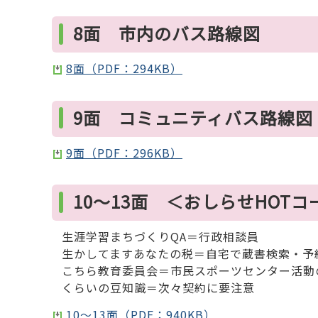
8面 市内のバス路線図
8面（PDF：294KB）
9面 コミュニティバス路線図
9面（PDF：296KB）
10～13面 ＜おしらせHOT
生涯学習まちづくりQA＝行政相談員
生かしてますあなたの税＝自宅で蔵書検索・予
こちら教育委員会＝市民スポーツセンター活動
くらいの豆知識＝次々契約に要注意
10～13面（PDF：940KB）