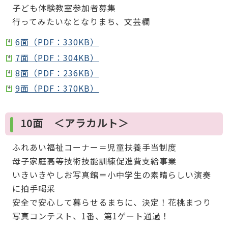
子ども体験教室参加者募集
行ってみたいなとなりまち、文芸欄
6面（PDF：330KB）
7面（PDF：304KB）
8面（PDF：236KB）
9面（PDF：370KB）
10面 ＜アラカルト＞
ふれあい福祉コーナー＝児童扶養手当制度
母子家庭高等技術技能訓練促進費支給事業
いきいきやしお写真館＝小中学生の素晴らしい演奏
に拍手喝采
安全で安心して暮らせるまちに、決定！花桃まつり
写真コンテスト、1番、第1ゲート通過！