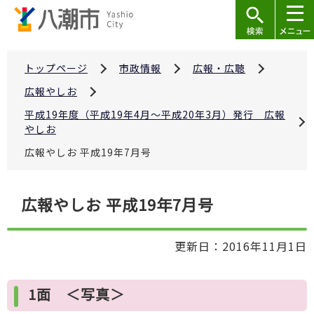
こ
の
ペ
ー
トップページ
市政情報
広報・広聴
ジ
広報やしお
の
平成19年度（平成19年4月～平成20年3月）発行 広報
先
やしお
頭
広報やしお 平成19年7月号
で
す
本
広報やしお 平成19年7月号
文
こ
更新日：2016年11月1日
こ
か
ら
1面 ＜写真＞