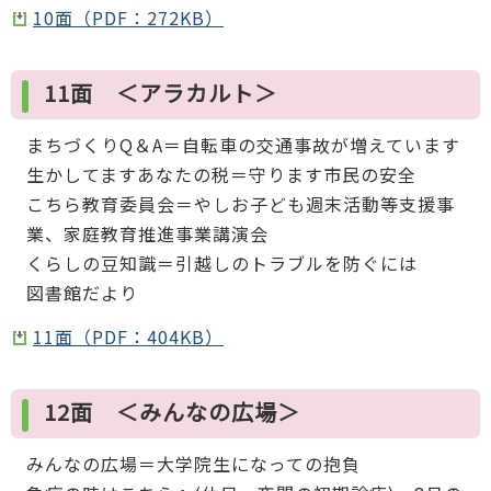
10面（PDF：272KB）
11面 ＜アラカルト＞
まちづくりQ＆A＝自転車の交通事故が増えています
生かしてますあなたの税＝守ります市民の安全
こちら教育委員会＝やしお子ども週末活動等支援事
業、家庭教育推進事業講演会
くらしの豆知識＝引越しのトラブルを防ぐには
図書館だより
11面（PDF：404KB）
12面 ＜みんなの広場＞
みんなの広場＝大学院生になっての抱負