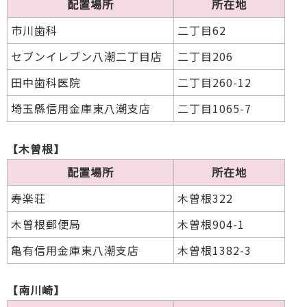
配置場所
所在地
市川歯科
二丁目62
セブンイレブン八潮二丁目店
二丁目206
田中歯科医院
二丁目260-12
埼玉縣信用金庫東八潮支店
二丁目1065-7
【木曽根】
配置場所
所在地
寿楽荘
木曽根322
木曽根郵便局
木曽根904-1
亀有信用金庫東八潮支店
木曽根1382-3
【南川崎】