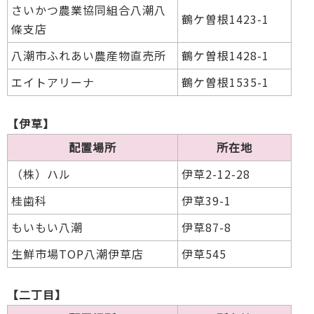
さいかつ農業協同組合八潮八
鶴ケ曽根1423-1
條支店
八潮市ふれあい農産物直売所
鶴ケ曽根1428-1
エイトアリーナ
鶴ケ曽根1535-1
【伊草】
配置場所
所在地
（株）ハル
伊草2-12-28
桂歯科
伊草39-1
もいもい八潮
伊草87-8
生鮮市場TOP八潮伊草店
伊草545
【二丁目】