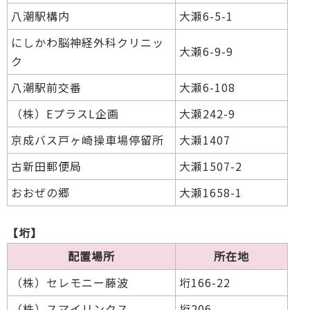
八潮駅構内
大瀬6-5-1
にしかわ脳神経外科クリニッ
大瀬6-9-9
ク
八潮駅前交番
大瀬6-108
（株）EプラスL企画
大瀬242-9
京成バス戸ヶ崎操車場停留所
大瀬1407
古新田郵便局
大瀬1507-2
おおぜの郷
大瀬1658-1
【垳】
配置場所
所在地
（株）セレモニー藤波
垳166-22
（株）スマイリンクス
垳206