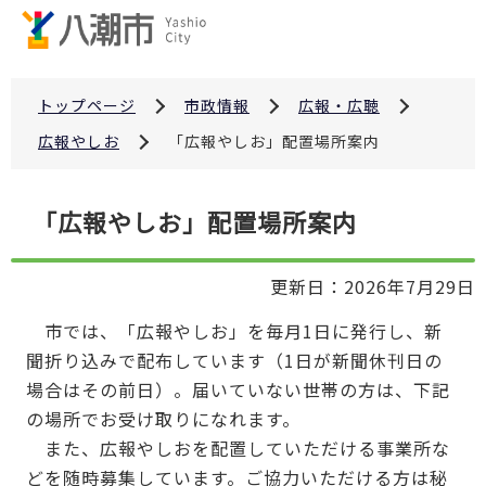
こ
の
ペ
ー
トップページ
市政情報
広報・広聴
ジ
広報やしお
「広報やしお」配置場所案内
の
先
本
「広報やしお」配置場所案内
頭
文
で
こ
す
更新日：2026年7月29日
こ
か
市では、「広報やしお」を毎月1日に発行し、新
ら
聞折り込みで配布しています（1日が新聞休刊日の
場合はその前日）。届いていない世帯の方は、下記
の場所でお受け取りになれます。
また、広報やしおを配置していただける事業所な
どを随時募集しています。ご協力いただける方は秘