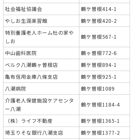
社会福祉協議会
鶴ケ曽根414-1
やしお生涯楽習館
鶴ケ曽根420-2
特別養護老人ホーム杜の家や
鶴ケ曽根567-1
しお
中山歯科医院
鶴ヶ曽根772-6
ベルク八潮鶴ヶ曽根店
鶴ケ曽根894-1
亀有信用金庫八條支店
鶴ケ曽根925-1
八潮病院
鶴ケ曽根1089
介護老人保健施設ケアセンタ
鶴ケ曽根1184-4
ー八潮
（株）ライフ不動産
鶴ケ曽根1365-1
埼玉りそな銀行八潮支店
鶴ケ曽根1377-2