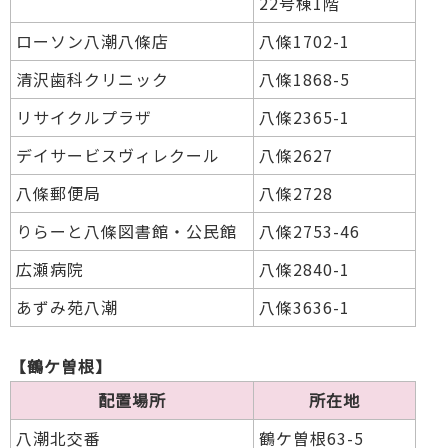
22号棟1階
ローソン八潮八條店
八條1702-1
清沢歯科クリニック
八條1868-5
リサイクルプラザ
八條2365-1
デイサービスヴィレクール
八條2627
八條郵便局
八條2728
りらーと八條図書館・公民館
八條2753-46
広瀬病院
八條2840-1
あずみ苑八潮
八條3636-1
【鶴ケ曽根】
配置場所
所在地
八潮北交番
鶴ケ曽根63-5