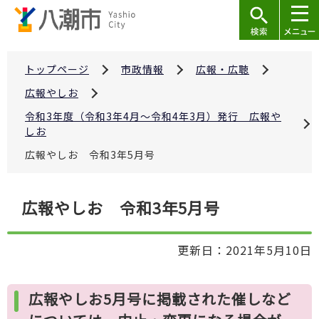
こ
の
ペ
ー
トップページ
市政情報
広報・広聴
ジ
広報やしお
の
令和3年度（令和3年4月～令和4年3月）発行 広報や
先
しお
頭
広報やしお 令和3年5月号
で
す
本
広報やしお 令和3年5月号
文
こ
更新日：2021年5月10日
こ
か
ら
広報やしお5月号に掲載された催しなど