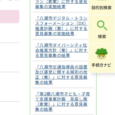
ラン（素案）に対する意見
募集の実施結果
「八潮市デジタル・トラン
スフォーメーション（DX）
推進計画（案）」に対する
意見募集の実施結果
「八潮市ダイバーシティ社
会推進方針（案）」に対す
る意見募集の結果
「八潮市交通指導員の設置
及び運営に関する規則の改
正（案）」に対する意見募
集の結果
「第2期八潮市子ども・子育
て支援事業計画 見直し版
（素案）」に対する意見募
集の結果