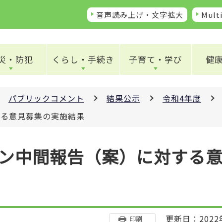
音声読み上げ・文字拡大
Multi
災・防犯
くらし・手続き
子育て・学び
健
パブリックコメント
結果公示
令和4年度
する意見募集の実施結果
ン中間報告（案）に対する
更新日：2022
印刷