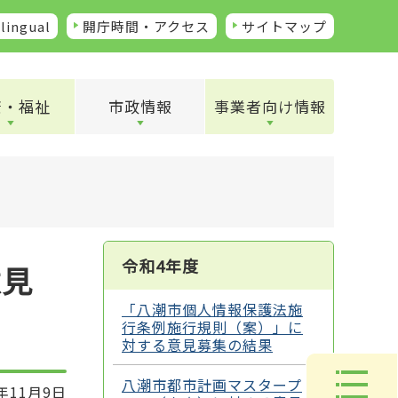
lingual
開庁時間・アクセス
サイトマップ
康・福祉
市政情報
事業者向け情報
令和4年度
意見
「八潮市個人情報保護法施
行条例施行規則（案）」に
対する意見募集の結果
八潮市都市計画マスタープ
年11月9日