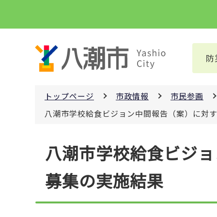
こ
の
ペ
ー
防
ジ
の
先
トップページ
市政情報
市民参画
頭
で
八潮市学校給食ビジョン中間報告（案）に対
す
本
八潮市学校給食ビジョ
文
こ
募集の実施結果
こ
か
ら