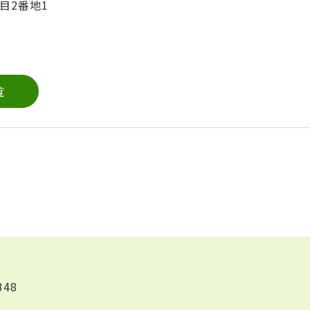
目2番地1
覧
348