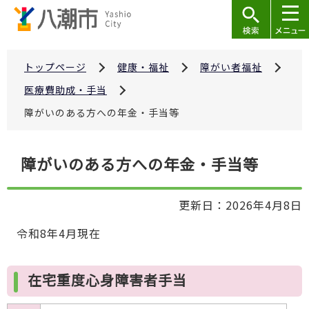
こ
の
ペ
ー
トップページ
健康・福祉
障がい者福祉
ジ
医療費助成・手当
の
障がいのある方への年金・手当等
先
頭
本
で
障がいのある方への年金・手当等
文
す
こ
更新日：2026年4月8日
こ
か
令和8年4月現在
ら
在宅重度心身障害者手当