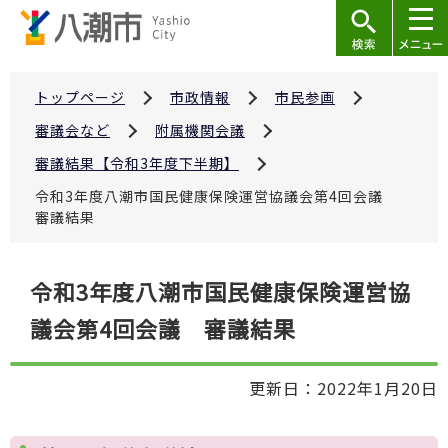
こ
の
ペ
ー
トップページ
市政情報
市民参画
ジ
審議会など
附属機関会議
の
審議結果【令和3年度下半期】
先
令和3年度八潮市国民健康保険運営協議会第4回会議
頭
審議結果
で
す
本
令和3年度八潮市国民健康保険運営協
文
議会第4回会議 審議結果
こ
こ
か
更新日：2022年1月20日
ら