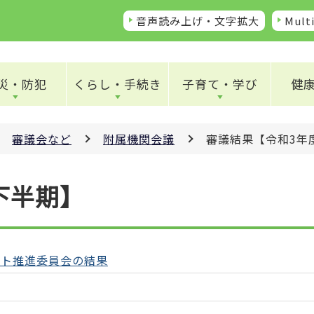
音声読み上げ・文字拡大
Multi
災・防犯
くらし・手続き
子育て・学び
健
審議会など
附属機関会議
審議結果【令和3年
下半期】
ント推進委員会の結果