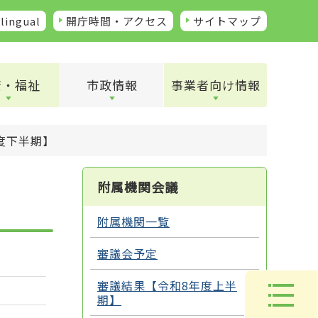
lingual
開庁時間・アクセス
サイトマップ
康・福祉
市政情報
事業者向け情報
度下半期】
附属機関会議
附属機関一覧
審議会予定
審議結果【令和8年度上半
期】