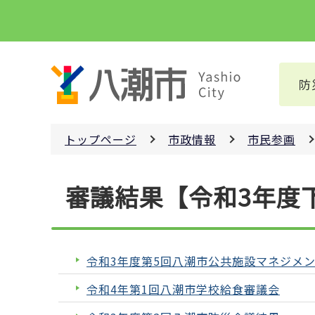
こ
の
ペ
ー
防
ジ
の
先
トップページ
市政情報
市民参画
頭
で
本
す
審議結果【令和3年度
文
こ
こ
か
令和3年度第5回八潮市公共施設マネジメ
ら
令和4年第1回八潮市学校給食審議会