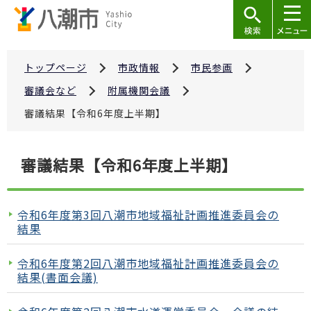
こ
の
ペ
ー
トップページ
市政情報
市民参画
ジ
審議会など
附属機関会議
の
審議結果【令和6年度上半期】
先
頭
本
で
審議結果【令和6年度上半期】
文
す
こ
こ
令和6年度第3回八潮市地域福祉計画推進委員会の
か
結果
ら
令和6年度第2回八潮市地域福祉計画推進委員会の
結果(書面会議)