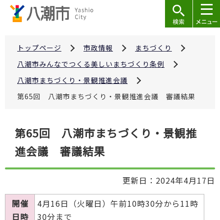
こ
の
ペ
ー
トップページ
市政情報
まちづくり
ジ
八潮市みんなでつくる美しいまちづくり条例
の
八潮市まちづくり・景観推進会議
先
第65回 八潮市まちづくり・景観推進会議 審議結果
頭
で
本
す
第65回 八潮市まちづくり・景観推
文
進会議 審議結果
こ
こ
か
更新日：2024年4月17日
ら
開催
4月16日（火曜日）午前10時30分から11時
日時
30分まで