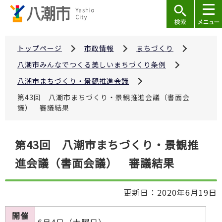
こ
の
ペ
ー
トップページ
市政情報
まちづくり
ジ
八潮市みんなでつくる美しいまちづくり条例
の
八潮市まちづくり・景観推進会議
先
第43回 八潮市まちづくり・景観推進会議（書面会
頭
議） 審議結果
で
す
本
第43回 八潮市まちづくり・景観推
文
進会議（書面会議） 審議結果
こ
こ
か
更新日：2020年6月19日
ら
開催
6月4日（木曜日）