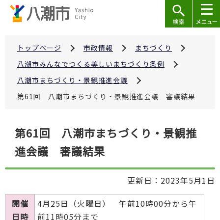
こ
の
ペ
ー
トップページ
市政情報
まちづくり
ジ
八潮市みんなでつくる美しいまちづくり条例
の
八潮市まちづくり・景観推進会議
先
第61回 八潮市まちづくり・景観推進会議 審議結果
頭
で
本
す
第61回 八潮市まちづくり・景観推
文
進会議 審議結果
こ
こ
か
更新日：2023年5月1日
ら
開催
4月25日（火曜日） 午前10時00分から午
日時
前11時05分まで