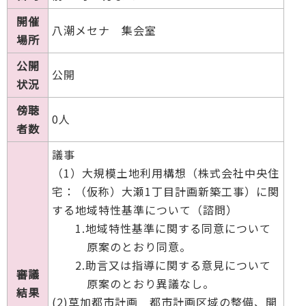
開催
八潮メセナ 集会室
場所
公開
公開
状況
傍聴
0人
者数
議事
（1）大規模土地利用構想（株式会社中央住
宅：（仮称）大瀬1丁目計画新築工事）に関
する地域特性基準について（諮問）
1.地域特性基準に関する同意について
原案のとおり同意。
2.助言又は指導に関する意見について
審議
原案のとおり異議なし。
結果
(2)草加都市計画 都市計画区域の整備、開